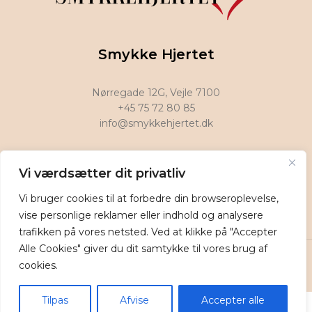
Smykke Hjertet
Nørregade 12G, Vejle 7100
+45 75 72 80 85
info@smykkehjertet.dk
Find os på
Vi værdsætter dit privatliv
Vi bruger cookies til at forbedre din browseroplevelse,
vise personlige reklamer eller indhold og analysere
trafikken på vores netsted. Ved at klikke på "Accepter
Smykkehjertet @ 2025 | Power by
NemBestil ApS
Alle Cookies" giver du dit samtykke til vores brug af
cookies.
Tilpas
Afvise
Accepter alle