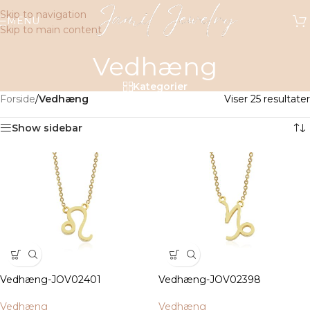
Skip to navigation
MENU
Skip to main content
Vedhæng
Kategorier
Forside
/
Vedhæng
Viser 25 resultater
Show sidebar
Vedhæng-JOV02401
Vedhæng-JOV02398
Vedhæng
Vedhæng