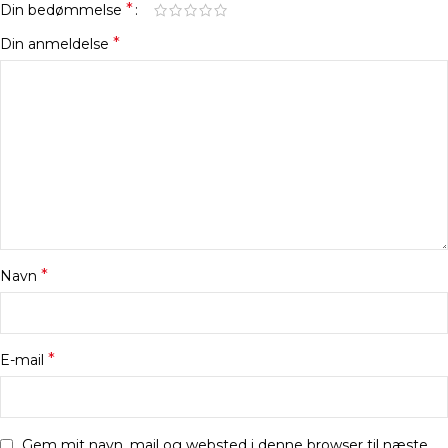
*
Din bedømmelse
*
Din anmeldelse
*
Navn
*
E-mail
Gem mit navn, mail og websted i denne browser til næste