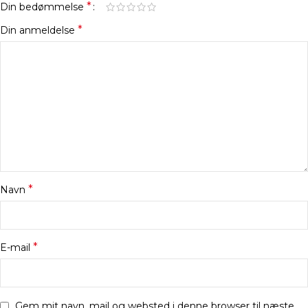
*
Din bedømmelse
*
Din anmeldelse
*
Navn
*
E-mail
Gem mit navn, mail og websted i denne browser til næste