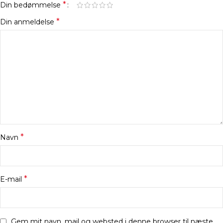
*
Din bedømmelse
*
Din anmeldelse
*
Navn
*
E-mail
Gem mit navn, mail og websted i denne browser til næste