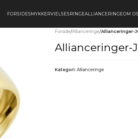
FORSIDE
SMYKKER
VIELSESRINGE
ALLIANCERINGE
OM O
Forside
/
Allianceringe
/
Allianceringer
Allianceringer
Kategori:
Allianceringe