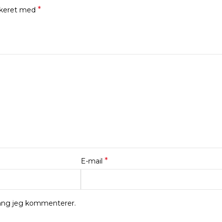
*
rkeret med
*
E-mail
gang jeg kommenterer.