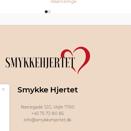
Allianceringe
Smykke Hjertet
Nørregade 12G, Vejle 7100
+45 75 72 80 85
info@smykkehjertet.dk