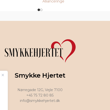
Allianceringe
Smykke Hjertet
Nørregade 12G, Vejle 7100
+45 75 72 80 85
info@smykkehjertet.dk