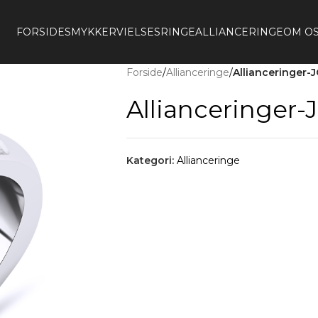
FORSIDE
SMYKKER
VIELSESRINGE
ALLIANCERINGE
OM O
Forside
/
Allianceringe
/
Allianceringer
Allianceringer
Kategori:
Allianceringe