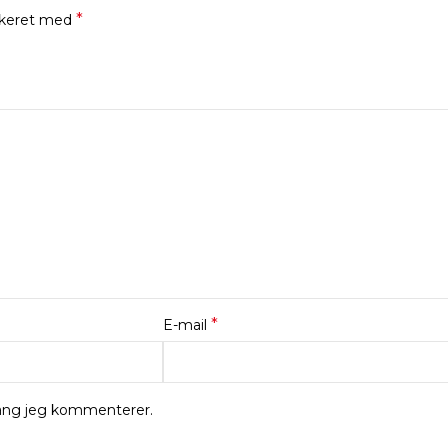
*
rkeret med
*
E-mail
gang jeg kommenterer.