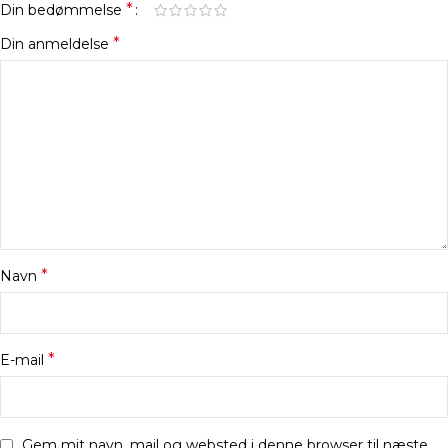
*
Din bedømmelse
*
Din anmeldelse
*
Navn
*
E-mail
Gem mit navn, mail og websted i denne browser til næste