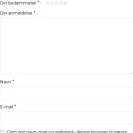
*
Din bedømmelse
*
Din anmeldelse
*
Navn
*
E-mail
Gem mit navn, mail og websted i denne browser til næste