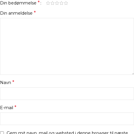
*
Din bedømmelse
*
Din anmeldelse
*
Navn
*
E-mail
Gem mit navn, mail og websted i denne browser til næste