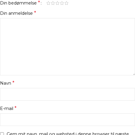
*
Din bedømmelse
*
Din anmeldelse
*
Navn
*
E-mail
Gem mit navn, mail og websted i denne browser til næste