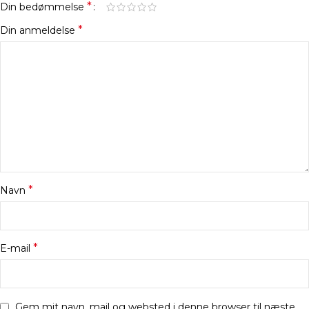
*
Din bedømmelse
*
Din anmeldelse
*
Navn
*
E-mail
Gem mit navn, mail og websted i denne browser til næste