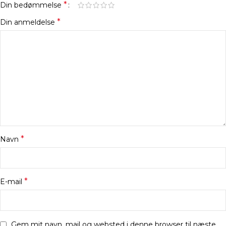
*
Din bedømmelse
*
Din anmeldelse
*
Navn
*
E-mail
Gem mit navn, mail og websted i denne browser til næste