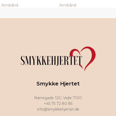
Armbånd
Armbånd
Smykke Hjertet
Nørregade 12G, Vejle 7100
+45 75 72 80 85
info@smykkehjertet.dk