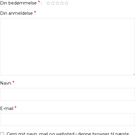
*
Din bedømmelse
*
Din anmeldelse
*
Navn
*
E-mail
Gem mit navn, mail og websted i denne browser til næste