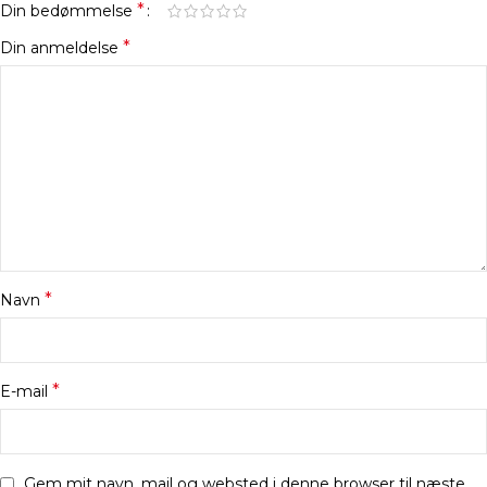
*
Din bedømmelse
*
Din anmeldelse
*
Navn
*
E-mail
Gem mit navn, mail og websted i denne browser til næste