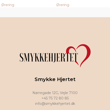
Ørering
Ørering
Smykke Hjertet
Nørregade 12G, Vejle 7100
+45 75 72 80 85
info@smykkehjertet.dk