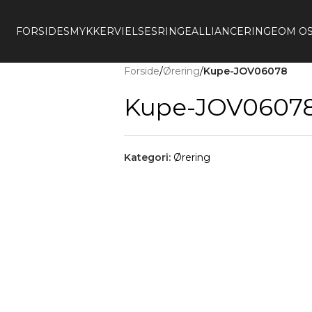
FORSIDE
SMYKKER
VIELSESRINGE
ALLIANCERINGE
OM O
Forside
/
Ørering
/
Kupe-JOV06078
Kupe-JOV0607
Kategori:
Ørering