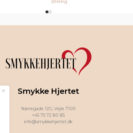
Ørering
Smykke Hjertet
Nørregade 12G, Vejle 7100
+45 75 72 80 85
info@smykkehjertet.dk