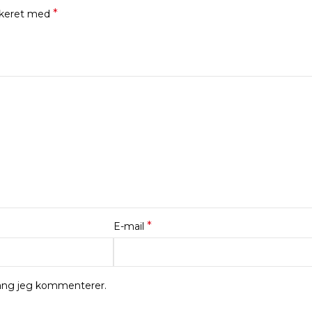
*
rkeret med
*
E-mail
gang jeg kommenterer.