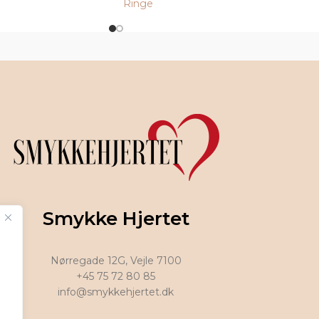
Ringe
Smykke Hjertet
Nørregade 12G, Vejle 7100
+45 75 72 80 85
info@smykkehjertet.dk