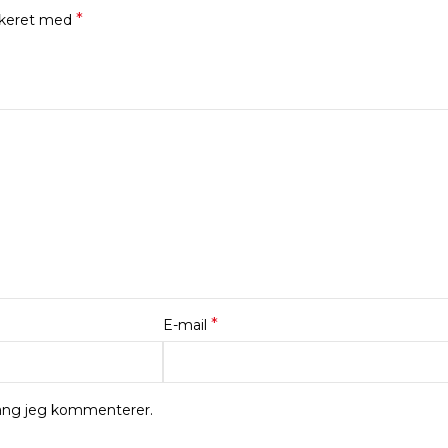
*
rkeret med
*
E-mail
gang jeg kommenterer.