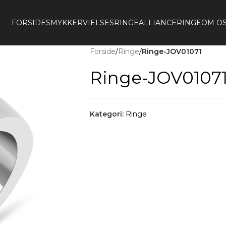
FORSIDE
SMYKKER
VIELSESRINGE
ALLIANCERINGE
OM O
Forside
/
Ringe
/
Ringe-JOV01071
Ringe-JOV0107
Kategori:
Ringe