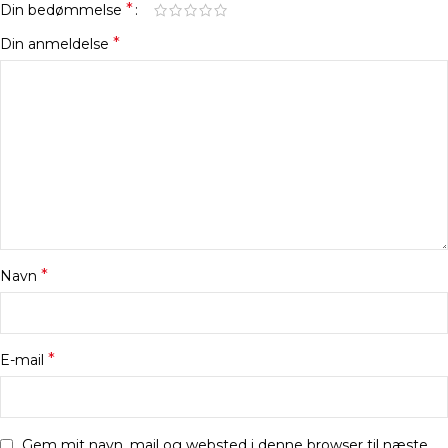
*
Din bedømmelse
*
Din anmeldelse
*
Navn
*
E-mail
Gem mit navn, mail og websted i denne browser til næste