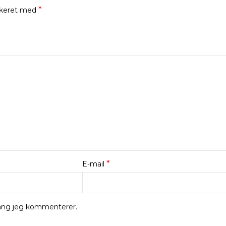
*
rkeret med
*
E-mail
gang jeg kommenterer.