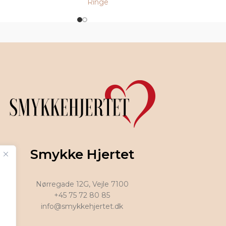
Ringe
Smykke Hjertet
Nørregade 12G, Vejle 7100
+45 75 72 80 85
info@smykkehjertet.dk