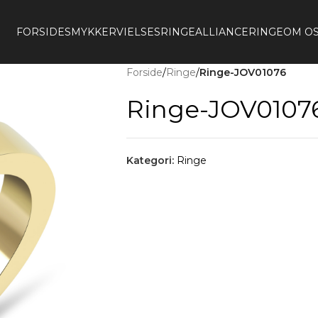
FORSIDE
SMYKKER
VIELSESRINGE
ALLIANCERINGE
OM O
Forside
/
Ringe
/
Ringe-JOV01076
Ringe-JOV0107
Kategori:
Ringe