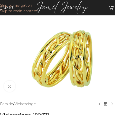
Skip to navigation
MENU
Skip to main content
Klik for at forstørre
Forside
/
Vielsesringe