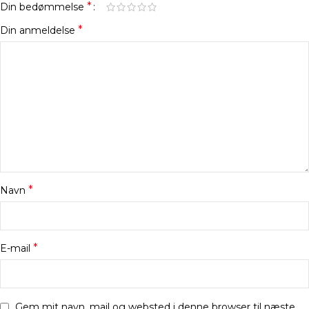
*
Din bedømmelse
*
Din anmeldelse
*
Navn
*
E-mail
Gem mit navn, mail og websted i denne browser til næste