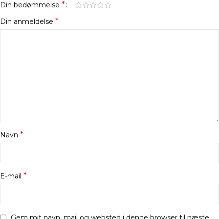
*
Din bedømmelse
*
Din anmeldelse
*
Navn
*
E-mail
Gem mit navn, mail og websted i denne browser til næste