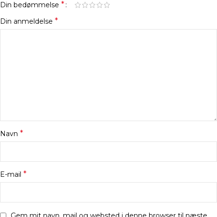
*
Din bedømmelse
*
Din anmeldelse
*
Navn
*
E-mail
Gem mit navn, mail og websted i denne browser til næste