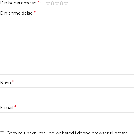
*
Din bedømmelse
*
Din anmeldelse
*
Navn
*
E-mail
Gem mit navn, mail og websted i denne browser til næste