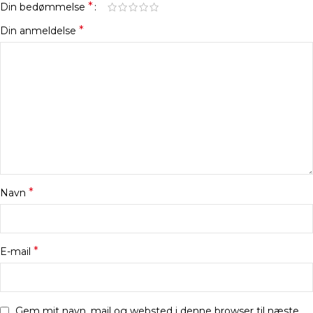
*
Din bedømmelse
*
Din anmeldelse
*
Navn
*
E-mail
Gem mit navn, mail og websted i denne browser til næste