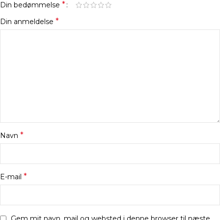
*
Din bedømmelse
*
Din anmeldelse
*
Navn
*
E-mail
Gem mit navn, mail og websted i denne browser til næste