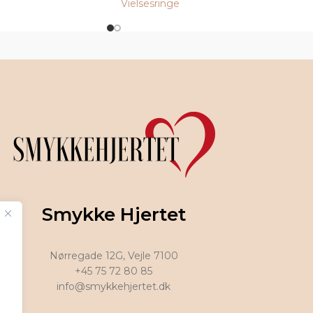
Vielsesringe
Smykke Hjertet
Nørregade 12G, Vejle 7100
+45 75 72 80 85
info@smykkehjertet.dk