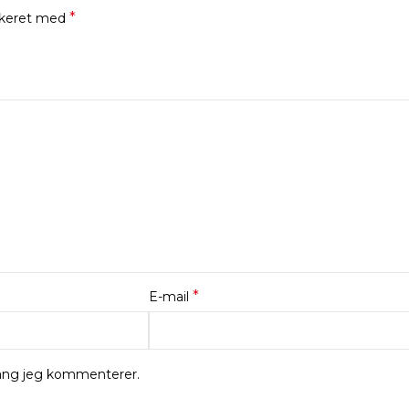
*
rkeret med
*
E-mail
gang jeg kommenterer.