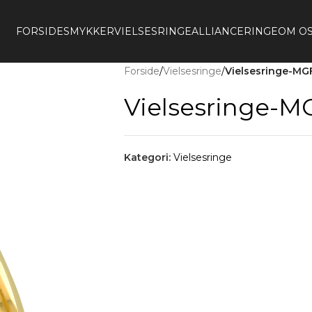
FORSIDE
SMYKKER
VIELSESRINGE
ALLIANCERINGE
OM O
Forside
/
Vielsesringe
/
Vielsesringe-MG
Vielsesringe-M
Kategori:
Vielsesringe