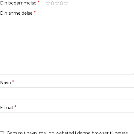
*
Din bedømmelse
*
Din anmeldelse
*
Navn
*
E-mail
Gem mit navn, mail og websted i denne browser til næste